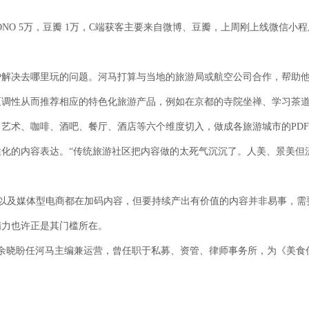
NO 5万，豆瓣 1万，C端获客主要来自微博、豆瓣，上周刚上线微信
户解决去哪里玩的问题。河马打算与当地的旅游局或航空公司合作，帮助
区调性从而推荐相应的特色化旅游产品，例如在京都的寺院坐禅、学习茶
术、咖啡、酒吧、餐厅、酒店等六个维度切入，做成各旅游城市的PDF版官
化的内容表达。“传统旅游社区把内容做的太死气沉沉了。人美、景美但
台以及媒体型电商都在加码内容，但要持续产出有价值的内容并非易事，
精力也许正是其门槛所在。
人余晓盼任河马主编兼运营，曾任职于私募、资管、律师事务所，为《美