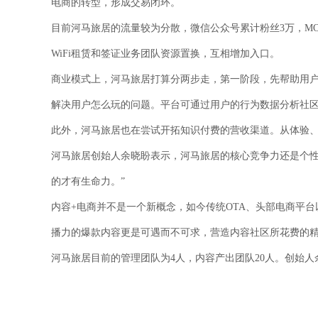
电商的转型，形成交易闭环。
目前河马旅居的流量较为分散，微信公众号累计粉丝3万，MO
WiFi租赁和签证业务团队资源置换，互相增加入口。
商业模式上，河马旅居打算分两步走，第一阶段，先帮助用
解决用户怎么玩的问题。平台可通过用户的行为数据分析社
此外，河马旅居也在尝试开拓知识付费的营收渠道。从体验、艺
河马旅居创始人余晓盼表示，河马旅居的核心竞争力还是个性
的才有生命力。”
内容+电商并不是一个新概念，如今传统OTA、头部电商平
播力的爆款内容更是可遇而不可求，营造内容社区所花费的
河马旅居目前的管理团队为4人，内容产出团队20人。创始