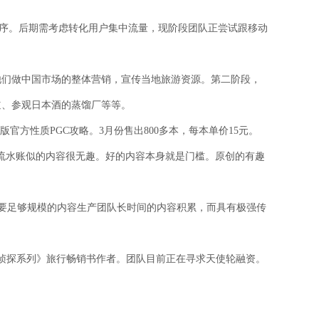
小程序。后期需考虑转化用户集中流量，现阶段团队正尝试跟移动
他们做中国市场的整体营销，宣传当地旅游资源。第二阶段，
道、参观日本酒的蒸馏厂等等。
方性质PGC攻略。3月份售出800多本，每本单价15元。
流水账似的内容很无趣。好的内容本身就是门槛。原创的有趣
需要足够规模的内容生产团队长时间的内容积累，而具有极强传
食侦探系列》旅行畅销书作者。团队目前正在寻求天使轮融资。