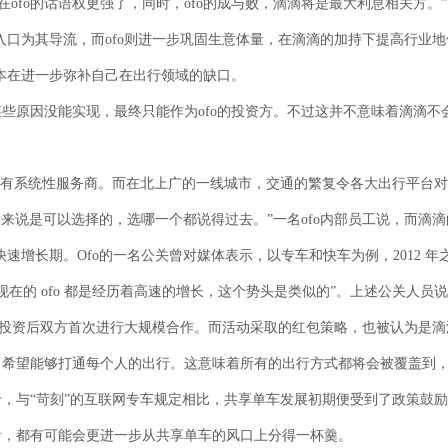
在ofo的话语权更强了，同时，ofo的成与败，滴滴将是最大利息相关方。”
入口为其导流，而ofo则进一步巩固生意体量，在滴滴的加持下提高行业
资本在进一步弥补自己在出行领域的缺口。
某些原因没能实现，最终只能作为ofo的投资方。不过这并不意味着滴滴不
没有系统性服务商。而在北上广的一线城市，交通的繁复令各大出行平台对
户来说是可以选择的，选哪一个都说得过去。”一名ofo内部员工说，而滴
增长期。Ofo的一名公关曾对媒体表示，以专车和快车为例，2012 年之
，现在的 ofo 都是经历着高速的增长，这个势头是类似的”。上述公关人员
滴战略投资后双方首次进行大规模合作。而活动采取的红包策略，也被认为是
域，希望能够打通每个人的出行。这意味着所有的出行方式都将会被覆盖到
于，与“苛刻”的互联网专车规定相比，共享单车发展初期便受到了政策鼓
看，都有可能会更进一步从共享单车的风口上分得一杯羹。