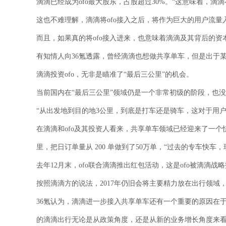
滴滴已经成为ofo最大股东，占股超过30%。“这意味着，滴滴
这也不难理解，滴滴将ofo接入之后，将作为巨大的用户流量
而且，如果真的将ofo接入进来，也意味着滴滴及其背后的
有知情人向36氪透露，曾经滴滴也想做共享单车，但是出于
滴滴投资ofo，无非是瞄准了“最后三公里”的机会。
当前国内在“最后三公里”领域仍是一个非常初级的阶段，也
“从出发地到目的地3公里，到底是打车还是骑车，这对于用
在滴滴和ofo及其投资人看来，共享单车领域已经迎来了一个快速
里，把日订单量从 200 单做到了50万单，“过去的专车快车
去年12月末，ofo联合滴滴推出红包活动，这是ofo被滴
按照滴滴方的说法，2017年仍旧会将主要精力放在出行领
36氪认为，滴滴进一步接入共享单车还有一个重要的原因在
的滴滴出行无论是从政策角度，还是从新的业务增长角度来