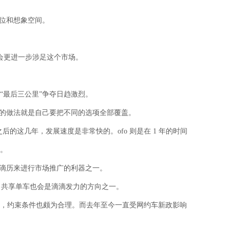
地位和想象空间。
会更进一步涉足这个市场。
“最后三公里”争夺日趋激烈。
滴的做法就是自己要把不同的选项全部覆盖。
后的这几年，发展速度是非常快的。ofo 则是在 1 年的时间
说。
滴滴历来进行市场推广的利器之一。
，共享单车也会是滴滴发力的方向之一。
励，约束条件也颇为合理。而去年至今一直受网约车新政影响