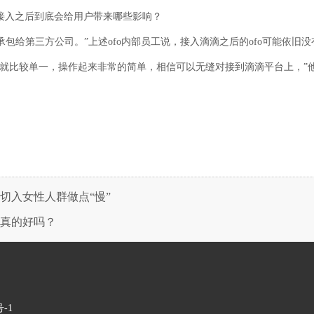
及接入之后到底会给用户带来哪些影响？
包给第三方公司。”上述ofo内部员工说，接入滴滴之后的ofo可能依旧
能就比较单一，操作起来非常的简单，相信可以无缝对接到滴滴平台上，”他
切入女性人群做点“慢”
样真的好吗？
号-1