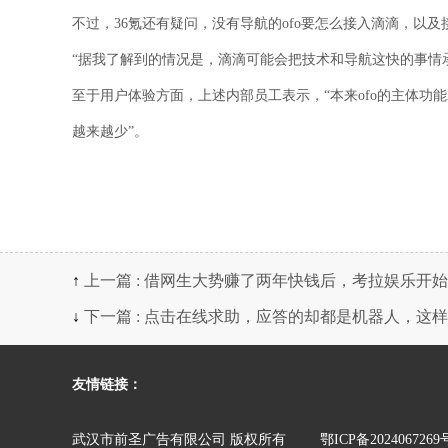
不过，36氪还有疑问，没有导航的ofo要怎么接入滴滴，以
“据我了解到的情况是，滴滴可能会把技术和导航这快的事情承
至于用户体验方面，上述内部员工表示，“本来ofo的主体功
越来越少”。
↑
上一篇 : 借网生大势赚了两年快钱后，考拉娱乐开始
↓
下一篇 : 点击在线求助，应答的却都是机器人，这
友情链接：
武汉市前圣广告有限公司 版权所有
鄂ICP备2024067269